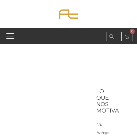
0
LO
QUE
NOS
MOTIVA
“Tu
trabajo