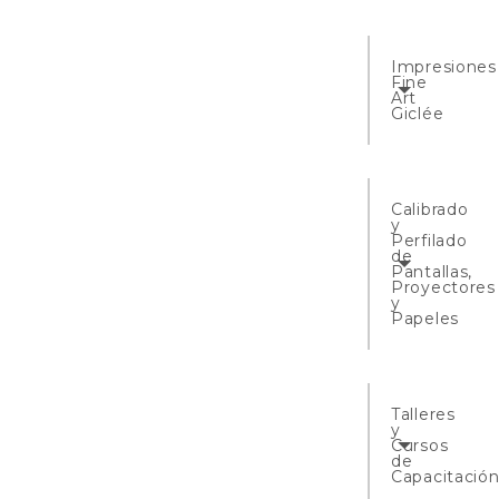
Impresiones
Fine
Art
Giclée
Calibrado
y
Perfilado
de
Pantallas,
Proyectores
y
Papeles
Talleres
y
Cursos
de
Capacitació