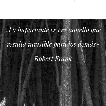
Lo importante es ver aquello que
«Tod
esulta invisible para los demás»
pr
Robert Frank