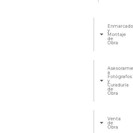
Enmarcad
y
Montaje
de
Obra
Asesorami
a
Fotógrafos
y
Curaduría
de
Obra
Venta
de
Obra