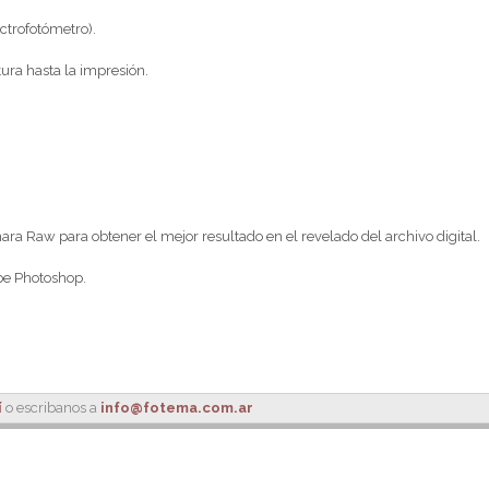
ctrofotómetro).
tura hasta la impresión.
ara Raw para obtener el mejor resultado en el revelado del archivo digital.
be Photoshop.
í
o escribanos a
info@fotema.com.ar