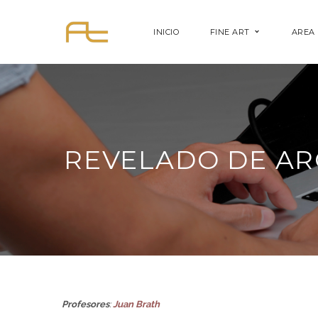
INICIO
FINE ART
AREA 
REVELADO DE AR
Profesores
:
Juan Brath