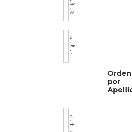
-
V
-
W
X
-
Y
-
Z
Orden
por
Apelli
A
-
B
-