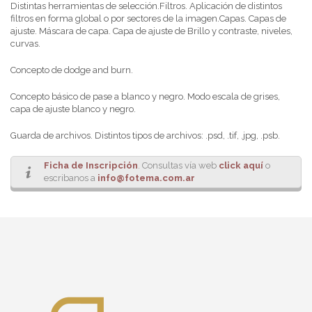
Distintas herramientas de selección.Filtros. Aplicación de distintos
filtros en forma global o por sectores de la imagen.Capas. Capas de
ajuste. Máscara de capa. Capa de ajuste de Brillo y contraste, niveles,
curvas.
Concepto de dodge and burn.
Concepto básico de pase a blanco y negro. Modo escala de grises,
capa de ajuste blanco y negro.
Guarda de archivos. Distintos tipos de archivos: .psd, .tif, .jpg, .psb.
Ficha de Inscripción
. Consultas vía web
click aquí
o
escribanos a
info@fotema.com.ar