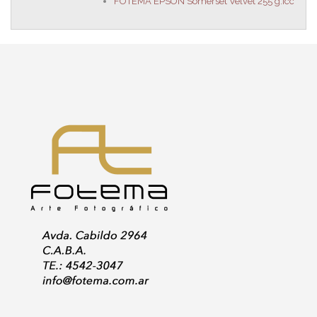
FOTEMA EPSON Somerset Velvet 255 g.icc