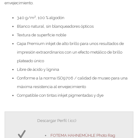
envejecimiento.
340 g/m², 100 % algodón
Blanco natural, sin blanqueadores ópticos
Textura de superficie noble
Capa Premium inkjet de alto brillo para unos resultados de
impresión extraordinarios con un efecto metálico de brillo
plateado único
Libre de ácido y lignina
Conforme a la norma ISO9706 / calidad de museo para una
máxima resistencia al envejecimiento
Compatible con tintas inkjet pigmentadas y dye
Descargar Perfil (.icc)
FOTEMA HAHNEMÜHLE Photo Rag