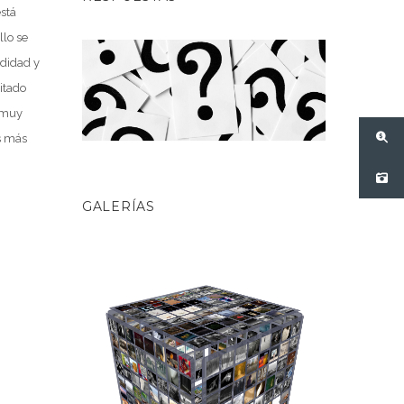
está
llo se
ndidad y
ritado
r muy
os más
GALERÍAS