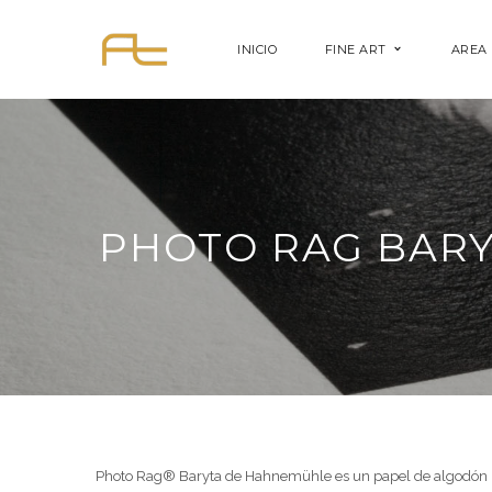
INICIO
FINE ART
AREA 
PHOTO RAG BAR
Photo Rag® Baryta de Hahnemühle es un papel de algodón pur