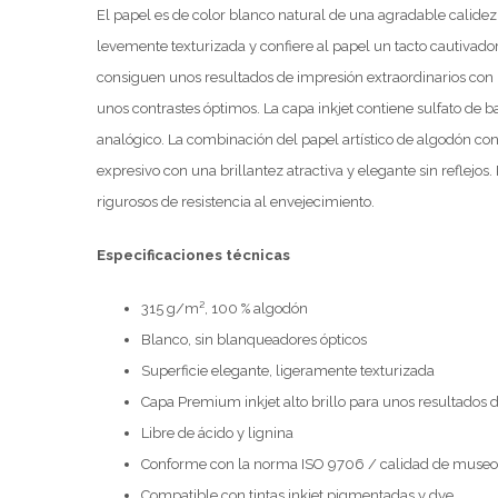
El papel es de color blanco natural de una agradable calidez
levemente texturizada y confiere al papel un tacto cautivador
consiguen unos resultados de impresión extraordinarios con 
unos contrastes óptimos. La capa inkjet contiene sulfato de ba
analógico. La combinación del papel artístico de algodón con 
expresivo con una brillantez atractiva y elegante sin reflejo
rigurosos de resistencia al envejecimiento.
Especificaciones técnicas
315 g/m², 100 % algodón
Blanco, sin blanqueadores ópticos
Superficie elegante, ligeramente texturizada
Capa Premium inkjet alto brillo para unos resultados 
Libre de ácido y lignina
Conforme con la norma ISO 9706 / calidad de museo 
Compatible con tintas inkjet pigmentadas y dye