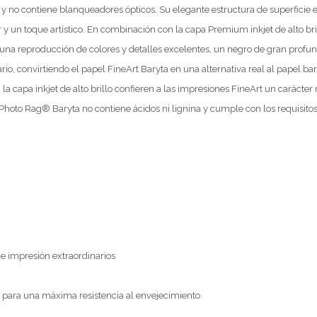
 y no contiene blanqueadores ópticos. Su elegante estructura de superficie 
 y un toque artístico. En combinación con la capa Premium inkjet de alto bri
una reproducción de colores y detalles excelentes, un negro de gran profu
rio, convirtiendo el papel FineArt Baryta en una alternativa real al papel ba
la capa inkjet de alto brillo confieren a las impresiones FineArt un carácte
s. Photo Rag® Baryta no contiene ácidos ni lignina y cumple con los requisit
de impresión extraordinarios
para una máxima resistencia al envejecimiento