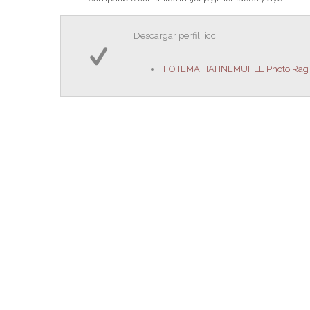
Descargar perfil .icc
FOTEMA HAHNEMÜHLE Photo Rag Ba